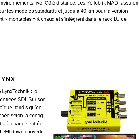
environnements live. Côté distance, ces Yellobrik MADI assuren
our les modèles standards et jusqu’à 40 km pour la version
nt « montables » à chaud et s’intègrent dans le rack 1U de
LYNX
 LynxTechnik : le
entrées SDI. Sur son
aïque, tandis qu’en
chée selon la config
ttra à chaque entrée
r HDMI down converti