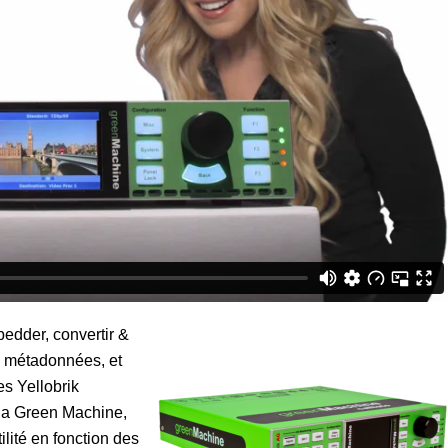
edder, convertir &
s métadonnées, et
s Yellobrik
la Green Machine,
ilité en fonction des