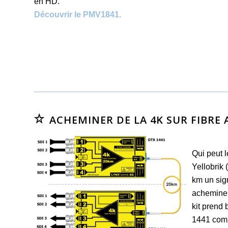
en HD.
Découvrir le PMV1841.
ACHEMINER DE LA 4K SUR FIBRE 
Qui peut 
Yellobrik 
km un sig
acheminer
kit prend
1441 compr