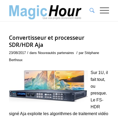
Convertisseur et processeur
SDR/HDR Aja
/
/
23/08/2017
dans
Nouveautés partenaires
par
Stéphane
Berthoux
Sur 1U, il
fait tout,
ou
presque.
Le FS-
HDR
signé Aja exploite les algorithmes de traitement vidéo