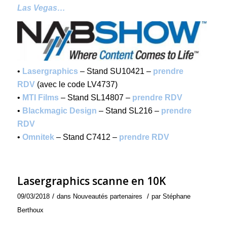
Las Vegas…
•
Lasergraphics
– Stand SU10421 –
prendre
RDV
(avec le code LV4737)
•
MTI Films
– Stand SL14807 –
prendre RDV
•
Blackmagic Design
– Stand SL216 –
prendre
RDV
•
Omnitek
– Stand C7412 –
prendre RDV
Lasergraphics scanne en 10K
/
/
09/03/2018
dans
Nouveautés partenaires
par
Stéphane
Berthoux