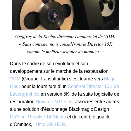
Geoffroy de la Roche, directeur commercial de VDM:
« Sans conteste, nous considérons le Director 10K
comme le meilleur scanner du moment. »
Dans le cadre de son évolution et son
développement sur le marché de la restauration,
VDM
(Groupe Transatlantic) s’est tourné vers
Magic
Hour
pour la fourniture d’un
Scanner Director 10K de
Lasergraphics
en version 5K, de la suite logicielle de
restauration
Nova de MTI Film
, associés entre autres
à une solution d’étalonnage Blackmagic Design
DaVinci Resolve 14 Studio
et du contrôle qualité
d’Omnitek, l’
Ultra XR HDR
.