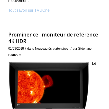
mouvement.
Tout savoir sur TVUOne
Prominence : moniteur de référence
4K HDR
/
/
01/03/2018
dans
Nouveautés partenaires
par
Stéphane
Berthoux
Le