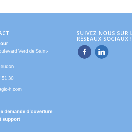
ACT
SUIVEZ NOUS SUR 
RÉSEAUX SOCIAUX !
Hour
facebook
linkedin
oulevard Verd de Saint-
Meudon
7 51 30
ne demande d’ouverture
t support