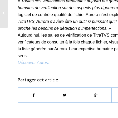
«
Toutes ces vérifications préalables aujourd’hui g
Vidigo Toolbox de
humains de vérification sur des aspects plus rigoureu
ChyronHego ou
logiciel de contrôle qualité de fichier Aurora n’est ex
comment faire du live
TitraTVS, Aurora s’avère être un outil si puissant qu’il
avec un Smartphone
proche les besoins de détection d’imperfections.
»
Aujourd’hui, les salles de vérification de TitraTVS c
vérificateurs de consulter à la fois chaque fichier, vi
la liste générée par Aurora. Leur expertise humaine per
sens…
Découvrir
Aurora
Partager cet article