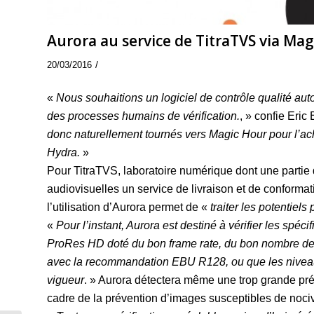
Aurora au service de TitraTVS via Ma
/
20/03/2016
«
Nous souhaitions un logiciel de contrôle qualité aut
des processes humains de vérification.
, » confie Eric
donc naturellement tournés vers Magic Hour pour l’ac
Hydra.
»
Pour TitraTVS, laboratoire numérique dont une partie de
audiovisuelles un service de livraison et de conformat
l’utilisation d’Aurora permet de «
traiter les potentiel
«
Pour l’instant, Aurora est destiné à vérifier les spéci
ProRes HD doté du bon frame rate, du bon nombre de p
avec la recommandation EBU R128, ou que les niveau
vigueur
. » Aurora détectera même une trop grande p
cadre de la prévention d’images susceptibles de nociv