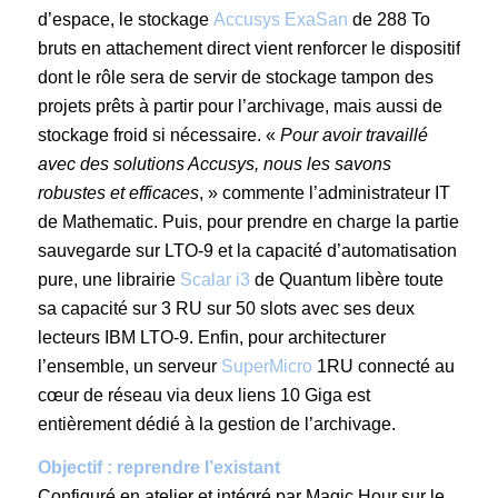
d’espace, le stockage
Accusys ExaSan
de 288 To
bruts en attachement direct vient renforcer le dispositif
dont le rôle sera de servir de stockage tampon des
projets prêts à partir pour l’archivage, mais aussi de
stockage froid si nécessaire. «
Pour avoir travaillé
avec des solutions Accusys, nous les savons
robustes et efficaces
, » commente l’administrateur IT
de Mathematic. Puis, pour prendre en charge la partie
sauvegarde sur LTO-9 et la capacité d’automatisation
pure, une librairie
Scalar i3
de Quantum libère toute
sa capacité sur 3 RU sur 50 slots avec ses deux
lecteurs IBM LTO-9. Enfin, pour architecturer
l’ensemble, un serveur
SuperMicro
1RU connecté au
cœur de réseau via deux liens 10 Giga est
entièrement dédié à la gestion de l’archivage.
Objectif : reprendre l’existant
Configuré en atelier et intégré par Magic Hour sur le