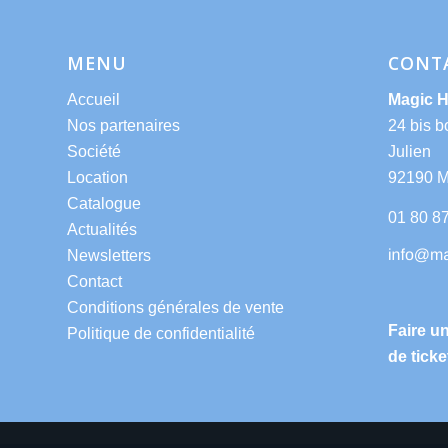
MENU
CONT
Accueil
Magic 
Nos partenaires
24 bis b
Société
Julien
Location
92190 
Catalogue
01 80 8
Actualités
Newsletters
Contact
Conditions générales de vente
Faire u
Politique de confidentialité
de ticke