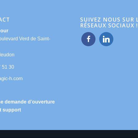
ACT
SUIVEZ NOUS SUR 
RÉSEAUX SOCIAUX !
Hour
facebook
linkedin
oulevard Verd de Saint-
Meudon
7 51 30
ne demande d’ouverture
t support