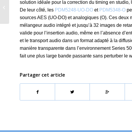
solution idéale pour la correction du timing en studio, 
Atto dévoile son
De leur côté, les
PDM5248-UO-DO
et
PDM5348-O
pe
millésime 2025
sources AES (UO-DO) et analogiques (O). Ces deux mo
mélangeur audio intégré et jusqu’à 32 images de retar
valide pour l’insertion audio, même en l’absence d’entr
et le transport audio dans un format adapté à la diffusi
manière transparente dans l’environnement Series 500
fait une plus large bande passante sans perturber le w
Partager cet article