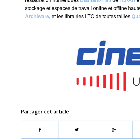
restauration numériques
Diamant-Film
de
HS-Art
e
stockage et espaces de travail online et offline hau
Archiware
, et les librairies LTO de toutes tailles
Qu
Partager cet article