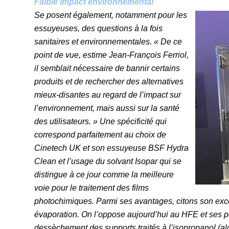
Faible impact environnemental
Se posent également, notamment pour les
essuyeuses, des questions à la fois
sanitaires et environnementales. « De ce
point de vue, estime Jean-François Ferriol,
il semblait nécessaire de bannir certains
produits et de rechercher des alternatives
mieux-disantes au regard de l’impact sur
l’environnement, mais aussi sur la santé
des utilisateurs. » Une spécificité qui
correspond parfaitement au choix de
Cinetech UK et son essuyeuse BSF Hydra
Clean et l’usage du solvant Isopar qui se
distingue à ce jour comme la meilleure
voie pour le traitement des films
photochimiques. Parmi ses avantages, citons son excel
évaporation. On l’oppose aujourd’hui au HFE et ses 
dessèchement des supports traités à l’isopropanol (a