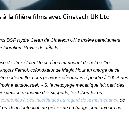
 la filière films avec Cinetech UK Ltd
ilms BSF Hydra Clean de Cinetech UK s’insère parfaitement
restauration. Revue de détails…
sé de films étaient le chaînon manquant de notre offre
rançois Ferriol, cofondateur de Magic Hour en charge de ce
tre portefeuille, nous pouvons désormais répondre à 100% des
rimoine audiovisuel. » Si le nettoyage mécanique fait parti des
inspection manuelle des supports, les laboratoires
 confrontés à des incertitudes au regard de la maintenance
de
tres, dont l’obtention de pièces de rechange peut aujourd’hui