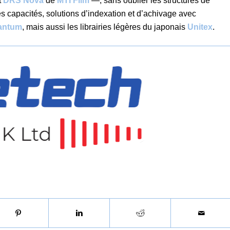
t
DRS Nova
de
MTI Film
—, sans oublier les structures de
tes capacités, solutions d’indexation et d’achivage avec
antum
, mais aussi les librairies légères du japonais
Unitex
.