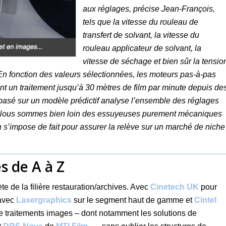
aux réglages, précise Jean-François,
tels que la vitesse du rouleau de
transfert de solvant, la vitesse du
rouleau applicateur de solvant, la
vitesse de séchage et bien sûr la tensio
 En fonction des valeurs sélectionnées, les moteurs pas-à-pas
t un traitement jusqu’à 30 mètres de film par minute depuis de
basé sur un modèle prédictif analyse l’ensemble des réglages
 « Nous sommes bien loin des essuyeuses purement mécaniques
 s’impose de fait pour assurer la relève sur un marché de niche
s de A à Z
e de la filière restauration/archives. Avec
Cinetech UK
pour
 avec
Lasergraphics
sur le segment haut de gamme et
Cintel
 de traitements images – dont notamment les solutions de