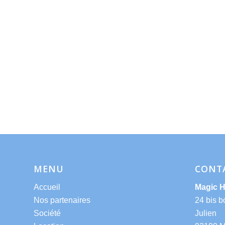
MENU
CONT
Accueil
Magic 
Nos partenaires
24 bis b
Société
Julien