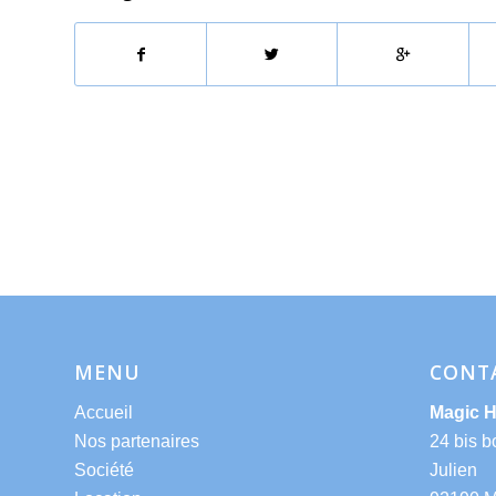
MENU
CONT
Accueil
Magic 
Nos partenaires
24 bis b
Société
Julien