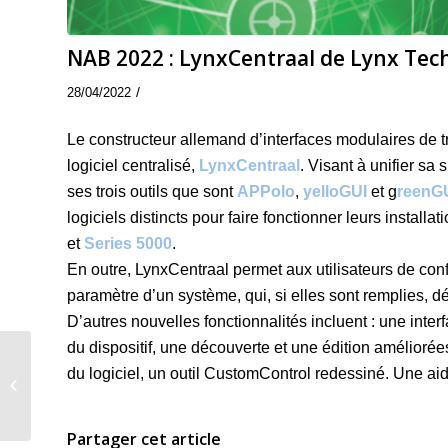
NAB 2022 : LynxCentraal de Lynx Tec
/
28/04/2022
Le constructeur allemand d’interfaces modulaires de t
logiciel centralisé,
LynxCentraal
. Visant à unifier sa 
ses trois outils que sont
APPolo
,
yelloGUI
et g
reenG
logiciels distincts pour faire fonctionner leurs installa
et
Series 5000
.
En outre, LynxCentraal permet aux utilisateurs de conf
paramètre d’un système, qui, si elles sont remplies,
D’autres nouvelles fonctionnalités incluent : une inter
du dispositif, une découverte et une édition amélioré
du logiciel, un outil CustomControl redessiné. Une aid
DaVinci Resolve 18
Beta à découvrir !
Partager cet article