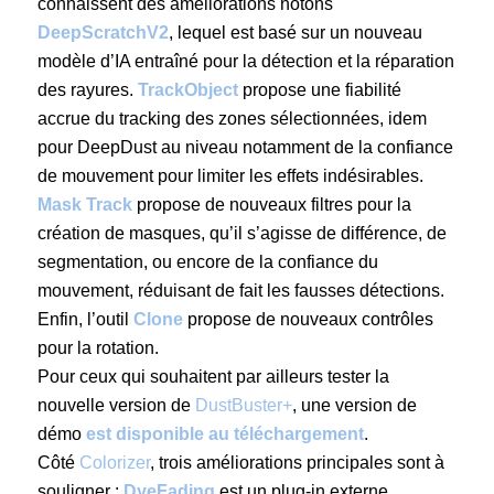
connaissent des améliorations notons
DeepScratchV2
, lequel est basé sur un nouveau
modèle d’IA entraîné pour la détection et la réparation
des rayures.
TrackObject
propose une fiabilité
accrue du tracking des zones sélectionnées, idem
pour DeepDust au niveau notamment de la confiance
de mouvement pour limiter les effets indésirables.
Mask Track
propose de nouveaux filtres pour la
création de masques, qu’il s’agisse de différence, de
segmentation, ou encore de la confiance du
mouvement, réduisant de fait les fausses détections.
Enfin, l’outil
Clone
propose de nouveaux contrôles
pour la rotation.
Pour ceux qui souhaitent par ailleurs tester la
nouvelle version de
DustBuster+
, une version de
démo
est disponible au téléchargement
.
Côté
Colorizer
, trois améliorations principales sont à
souligner :
DyeFading
est un plug-in externe