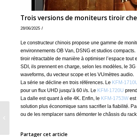
Trois versions de moniteurs tiroir ch
/
28/06/2025
Le constructeur chinois propose une gamme de monit
environnements OB Van, DSNG et studios compacts. L
tiroir rétractable de manière à optimiser l’espace tout 
SDI, ils prennent en charge, selon les modèles, le 3G 
waveforms, du vecteur scope et les VUmètres audio.
La série se décline en trois références. Le
KFM-1710
pour un flux UHD jusqu’à 60 i/s. Le
KFM-1720U
prend
La dalle est quant à elle 4K. Enfin, le
KFM-1753W
est
solution plus économique sans sacrifier la fiabilité. Par
ou de les remplacer sans démonter le châssis du rack
Sécurisation : Evo de
SNS chiffre en AES-256
Partager cet article