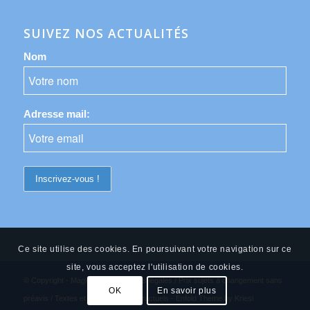
SUIVEZ NOS ACTUALITÉS
Nom
Adresse mail:
Ce site utilise des cookies. En poursuivant votre navigation sur ce
site, vous acceptez l'utilisation de cookies.
© Copyright - Magic Hour -
Mentions légales
/ Prix sujets à changement sans
OK
En savoir plus
préavis / Textes et photos non contractuels -
Enfold Theme by Kriesi