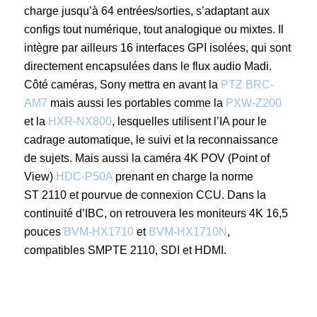
charge jusqu’à 64 entrées/sorties, s’adaptant aux
configs tout numérique, tout analogique ou mixtes. Il
intègre par ailleurs 16 interfaces GPI isolées, qui sont
directement encapsulées dans le flux audio Madi.
Côté caméras, Sony mettra en avant la
PTZ BRC-
AM7
mais aussi les portables comme la
PXW-Z200
et la
HXR-NX800
, lesquelles utilisent l’IA pour le
cadrage automatique, le suivi et la reconnaissance
de sujets. Mais aussi la caméra 4K POV (Point of
View)
HDC-P50A
prenant en charge la norme
ST 2110 et pourvue de connexion CCU. Dans la
continuité d’IBC, on retrouvera les moniteurs 4K 16,5
pouces
BVM-HX1710
et
BVM-HX1710N
,
compatibles SMPTE 2110, SDI et HDMI.